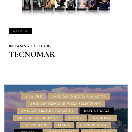
0 POSTS
BROWSING CATEGORY
TECNOMAR
À LA UNE
AMILCAR CORSICA MAGAZINE
AMILCAR FRENCH RIVIERA SELECTIONS
AMILCAR SEASIDE MAGAZINE
BEST OF LUXE
BRANDS INSPIRATIONS
DESIGN
HIGH TECH
INSPIRATION
ITALIE
LAMBORGHINI
LIFESTYLE
LUXURY BOATS
MADE IN ITALY