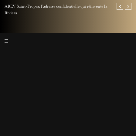
AREV Saint-Tropez: l’adresse confidentielle qui réinvente la
Fête des Pères
Riviera
Rocher